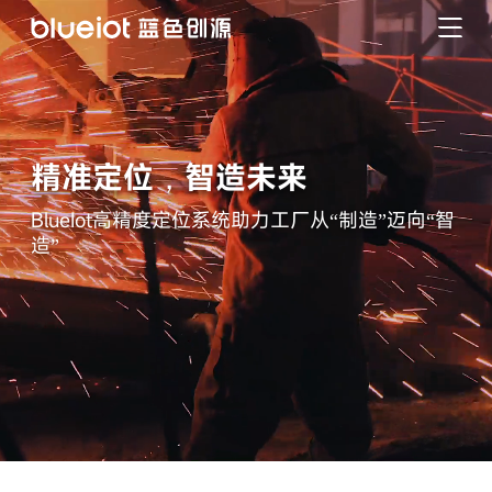
跳
到
内
技术与产品
容
解决方案
精准定位，智造未来
BlueIot高精度定位系统助力工厂从“制造”迈向“智
典型案例
造”
行业资讯
生态系统
关于我们
联系我们