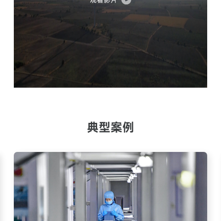
电池种类：
尺      寸：
可充电锂电池
116.1*25.2*9.2mm
工作时间：
电      池：
4 ~ 6个月一充
440mAh纽扣电池组
工作温度：
使用寿命：
-10 ～ 60℃
40个月
工作湿度：
防水等级：
10% ～ 90%无结霜
IP65
尺   寸：
 抗 冲 击：
85 * 54 * 6mm
IK08级抗冲击
认      证：
蜂鸣
震动
CE、FCC、RoHS
按键报警
RFID刷卡
仓储管理
意外停机预防
使用寿命长
典型案例