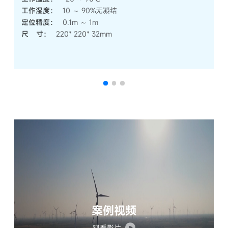
工作湿度：
10 ～ 90%无凝结
定位精度：
0.1m ～ 1m
尺   寸：
220* 220* 32mm
案例视频
工牌型｜蓝牙定位标签 BT1000-g
卡板型定位标签 BE502-zb
观看影片