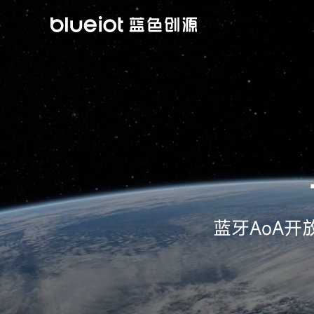
跳
到
内
容
蓝牙AoA开