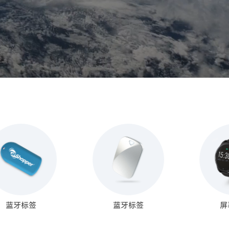
签
蓝牙标签
屏幕腕带